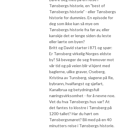
Tønsbergs historie, en "best of
Tønsbergs historie" - eller Tønsbergs
historie for dummies. En episode for
deg som ikke kan så mye om
Tønsbergs historie fra før av, eller
kanskje det er lenge siden du leste
eller lærte om byen?
Britt og David starter i 871 og spør:
Er Tønsberg virkelig Norges eldste
by? Så beveger de seg fremover mot
vår tid og på veien blir vi kjent med
baglerne, ulike graver, Oseberg,
Kristina av Tunsberg, slagene på Re,
bybrann, hvalfangst og sjøfart,
Kanalbrua og betydningsfull
næringsvirksomhet - for å nevne noe.
Vet du hva Tønsbergs hus var? At
det fantes to klostre i Tønsberg på
1200-tallet? Har du hørt om
Tønsbergsmøret? Bli med på en 40
minutters reise i Tønsbergs historie.