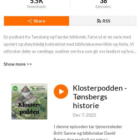
5.5K
38
Downloads
Episodes
Share
RSS
En podkast fra Tønsberg og Færder bibliotek. Først ut er en serie med 
upolert og uhøytidelig bokbabbel med bibliotekarene Hilde og Anita. Vi 
utforsker deler av samlinga, snakker om hva som gir oss leselyst og hva 
det er ved en bok som gjør at akkurat DEN fenger. Det finnes en bok for 
Show more >>
alle, gjør det ikke?
Klosterpodden -
Tønsbergs
historie
Dec 7, 2022
I denne episoden tar tjenesteleder
Britt Sanne og bibliotekar David
Bøvre deg med på en reise i