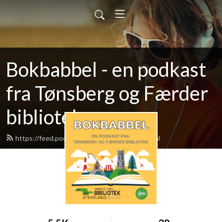
Bokbabbel - en podkast
fra Tønsberg og Færder
bibliotek
https://feed.podbean.com/bokbabbel/feed.xml